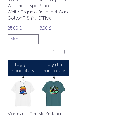
Westside Hype
Panel
White Organic
Basesball Cap
Cotton T-Shirt
DTFlex
Pris
Pris
25,00 £
18,00 £
Legg til i
Legg til i
handlekurv
handlekurv
Men's Just Chill
Men's Junglist