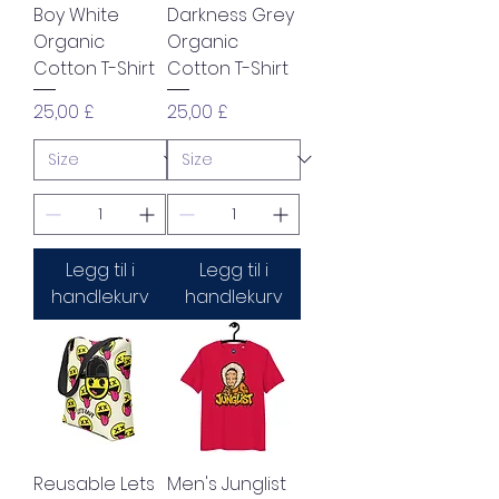
Boy White
Darkness Grey
Organic
Organic
Cotton T-Shirt
Cotton T-Shirt
Pris
Pris
25,00 £
25,00 £
Legg til i
Legg til i
handlekurv
handlekurv
Reusable Lets
Men's Junglist