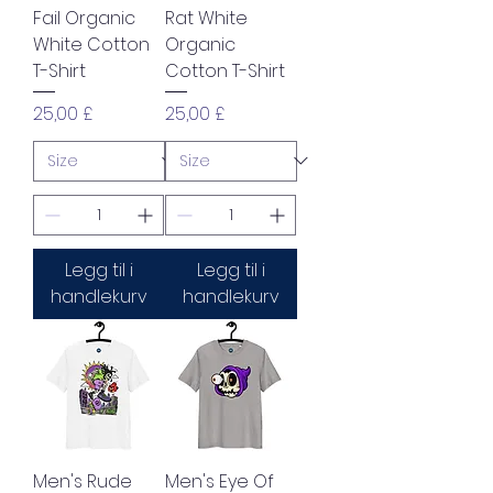
Fail Organic
Rat White
White Cotton
Organic
T-Shirt
Cotton T-Shirt
Pris
Pris
25,00 £
25,00 £
Legg til i
Legg til i
handlekurv
handlekurv
Men's Rude
Men's Eye Of