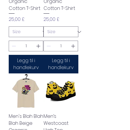
Organic
Organic
Cotton T-Shirt
Cotton T-Shirt
Pris
Pris
25,00 £
25,00 £
Legg til i
Legg til i
handlekurv
handlekurv
Men's Blah Blah
Men’s
Blah Beige
Westcoast