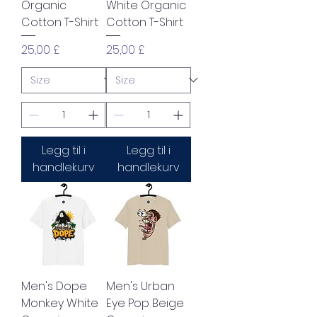
Organic
White Organic
Cotton T-Shirt
Cotton T-Shirt
Pris
Pris
25,00 £
25,00 £
Legg til i
Legg til i
handlekurv
handlekurv
Men's Dope
Men's Urban
Monkey White
Eye Pop Beige