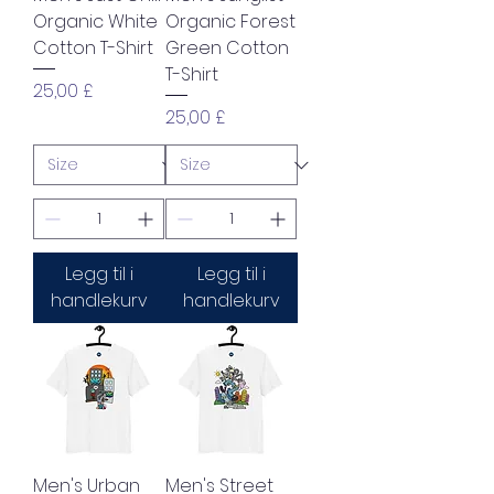
Organic White
Organic Forest
Cotton T-Shirt
Green Cotton
T-Shirt
Pris
25,00 £
Pris
25,00 £
Legg til i
Legg til i
handlekurv
handlekurv
Men's Urban
Men's Street