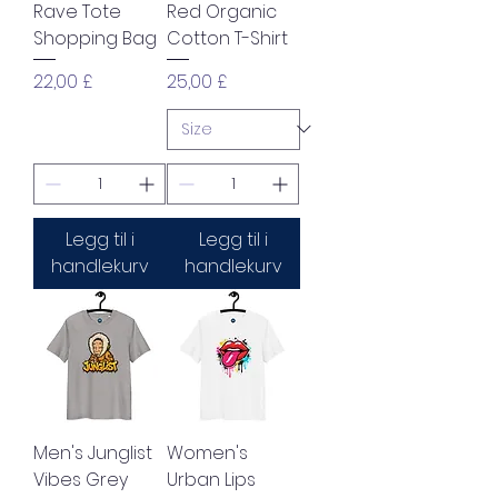
Rave Tote
Red Organic
Shopping Bag
Cotton T-Shirt
Pris
Pris
22,00 £
25,00 £
Legg til i
Legg til i
handlekurv
handlekurv
Men's Junglist
Women's
Vibes Grey
Urban Lips