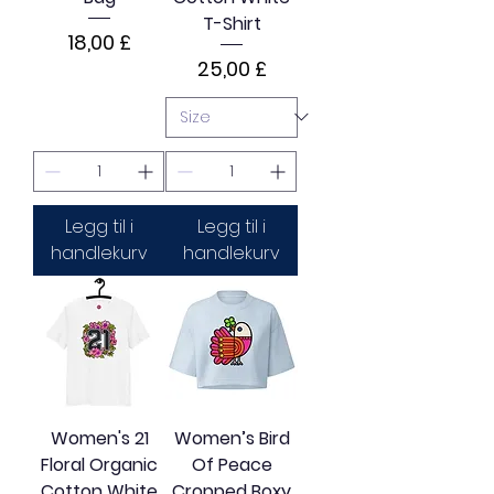
T-Shirt
Pris
18,00 £
Pris
25,00 £
Legg til i
Legg til i
handlekurv
handlekurv
Women's 21
Women’s Bird
Floral Organic
Of Peace
Cotton White
Cropped Boxy