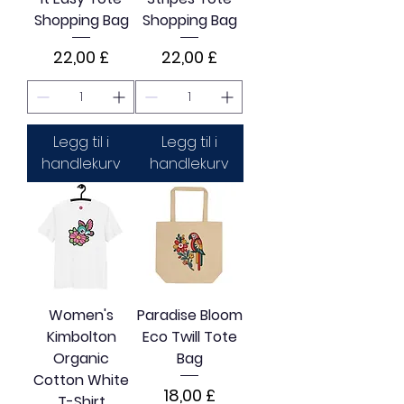
Shopping Bag
Shopping Bag
Pris
Pris
22,00 £
22,00 £
Legg til i
Legg til i
handlekurv
handlekurv
Women's
Paradise Bloom
Kimbolton
Eco Twill Tote
Organic
Bag
Cotton White
Pris
18,00 £
T-Shirt