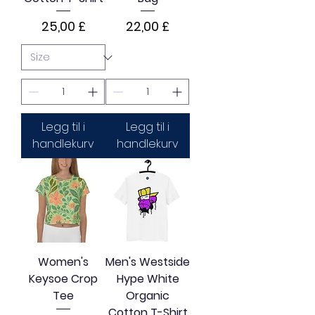
Pris
Pris
25,00 £
22,00 £
Legg til i
Legg til i
handlekurv
handlekurv
Women's
Men's Westside
Keysoe Crop
Hype White
Tee
Organic
Cotton T-Shirt