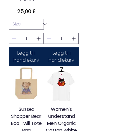
Pris
25,00 £
Legg til i
Legg til i
handlekurv
handlekurv
Sussex
Women's
Shopper Bear
Understand
Eco Twill Tote
Men Organic
Bag
Cotton White