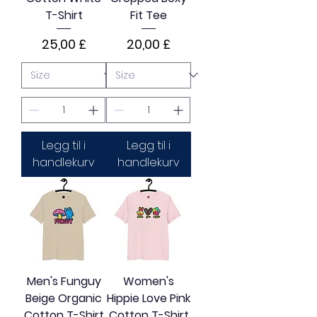
T-Shirt
Fit Tee
Pris
Pris
25,00 £
20,00 £
Legg til i
Legg til i
handlekurv
handlekurv
Men's Funguy
Women's
Beige Organic
Hippie Love Pink
Cotton T-Shirt
Cotton T-Shirt