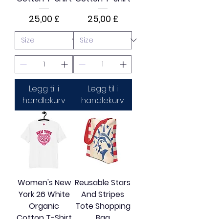
Pris
Pris
25,00 £
25,00 £
Legg til i
Legg til i
handlekurv
handlekurv
Women's New
Reusable Stars
York 26 White
And Stripes
Organic
Tote Shopping
Cotton T-Shirt
Bag