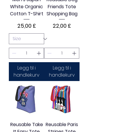
White Organic
Friends Tote
Cotton T-Shirt
Shopping Bag
Pris
Pris
25,00 £
22,00 £
Legg til i
Legg til i
handlekurv
handlekurv
Reusable Take
Reusable Paris
It Easy Tote
Stripes Tote