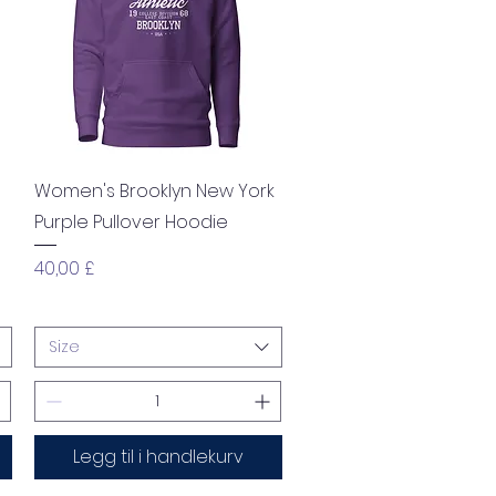
Hurtigvisning
Women's Brooklyn New York
Purple Pullover Hoodie
Pris
40,00 £
Size
Legg til i handlekurv