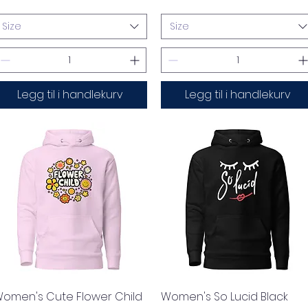
Size
Size
Legg til i handlekurv
Legg til i handlekurv
Hurtigvisning
Hurtigvisning
omen's Cute Flower Child
Women's So Lucid Black