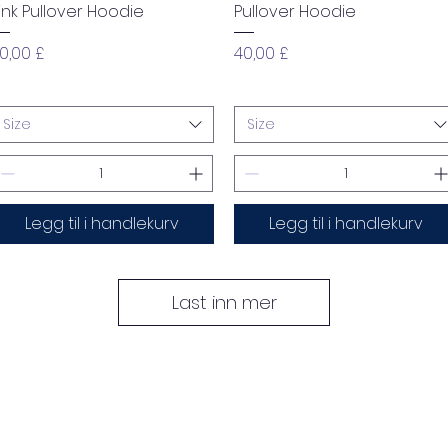
ink Pullover Hoodie
Pullover Hoodie
ris
Pris
0,00 £
40,00 £
Size
Size
Legg til i handlekurv
Legg til i handlekurv
Last inn mer