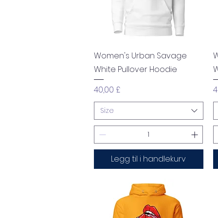
Hurtigvisning
Women's Urban Savage
W
White Pullover Hoodie
W
Pris
P
40,00 £
4
Size
Legg til i handlekurv