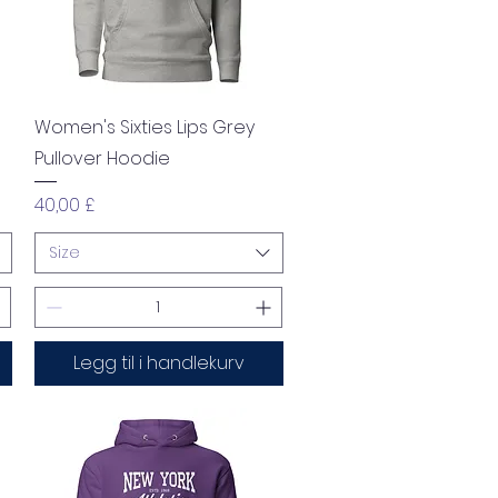
Hurtigvisning
Women's Sixties Lips Grey
Pullover Hoodie
Pris
40,00 £
Size
Legg til i handlekurv